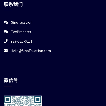
联系我们
SinoTaxation
TaxPreparer
929-520-0251
Help@SinoTaxation.com
微信
号