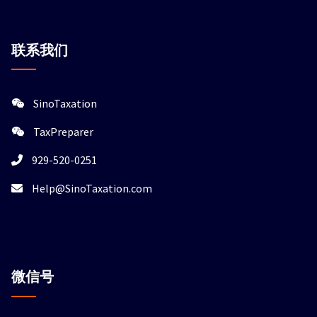
联系我们
SinoTaxation
TaxPreparer
929-520-0251
Help@SinoTaxation.com
微信
号