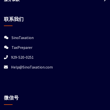
联系我们
SinoTaxation
TaxPreparer
929-520-0251
Help@SinoTaxation.com
微信
号