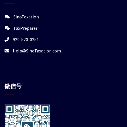
SinoTaxation
TaxPreparer
929-520-0251
Help@SinoTaxation.com
微信
号