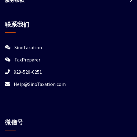
联系我们
SinoTaxation
TaxPreparer
929-520-0251
Help@SinoTaxation.com
微信
号