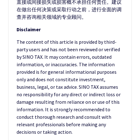
直接或间接损失或损害概不承担任何责任。建议
在做出任何决策或采取行动之前，进行全面的调
查并咨询相关领域的专业顾问。
Disclaimer
The content of this article is provided by third-
party users and has not been reviewed or verified
by SINO TAX. It may contain errors, outdated
information, or inaccuracies. The information
provided is for general informational purposes
only and does not constitute investment,
business, legal, or tax advice. SINO TAX assumes
no responsibility for any direct or indirect loss or
damage resulting from reliance on or use of this
information. It is strongly recommended to
conduct thorough research and consult with
relevant professionals before making any
decisions or taking action.