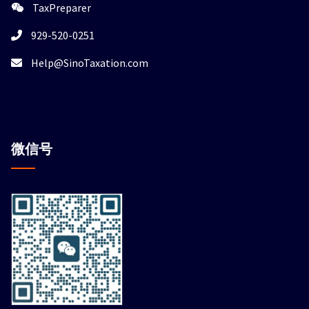
TaxPreparer
929-520-0251
Help@SinoTaxation.com
微信
号