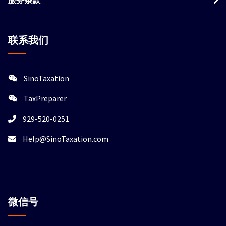
联系我们
SinoTaxation
TaxPreparer
929-520-0251
Help@SinoTaxation.com
微信
号