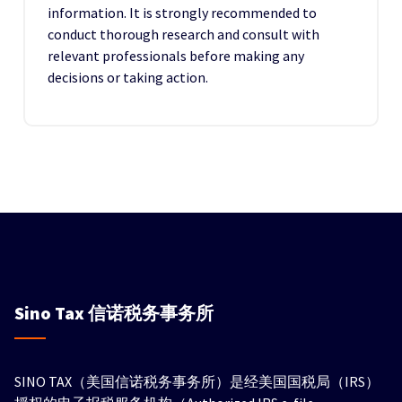
information. It is strongly recommended to
conduct thorough research and consult with
relevant professionals before making any
decisions or taking action.
Sino Tax
信诺税务事务所
SINO TAX（美国信诺税务事务所）是经美国国税局（IRS）