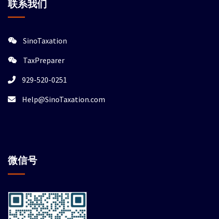
联系我们
SinoTaxation
TaxPreparer
929-520-0251
Help@SinoTaxation.com
微信
号