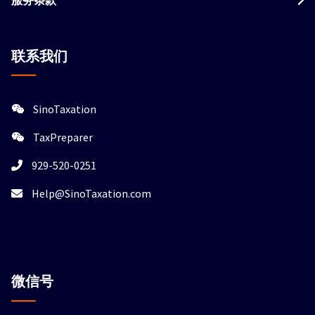
联系我们
SinoTaxation
TaxPreparer
929-520-0251
Help@SinoTaxation.com
微信
号