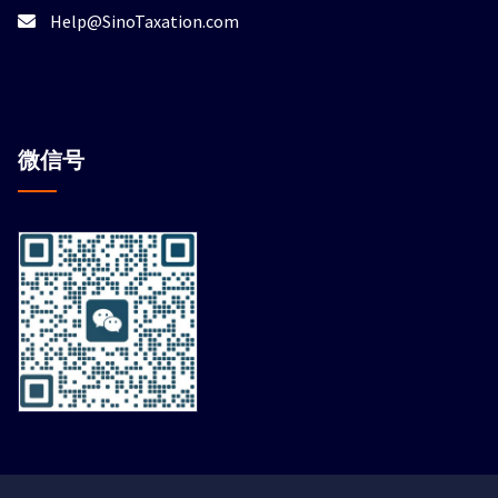
Help@SinoTaxation.com
微信
号