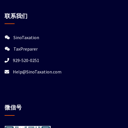
联系我们
SinoTaxation
TaxPreparer
929-520-0251
Help@SinoTaxation.com
微信
号