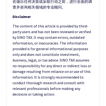
在做出任何决策或采取行动之前，进行全面的调
查并咨询相关领域的专业顾问。
Disclaimer
The content of this article is provided by third-
party users and has not been reviewed or verified
by SINO TAX. It may contain errors, outdated
information, or inaccuracies. The information
provided is for general informational purposes
only and does not constitute investment,
business, legal, or tax advice. SINO TAX assumes
no responsibility for any direct or indirect loss or
damage resulting from reliance on or use of this
information. It is strongly recommended to
conduct thorough research and consult with
relevant professionals before making any
decisions or taking action.