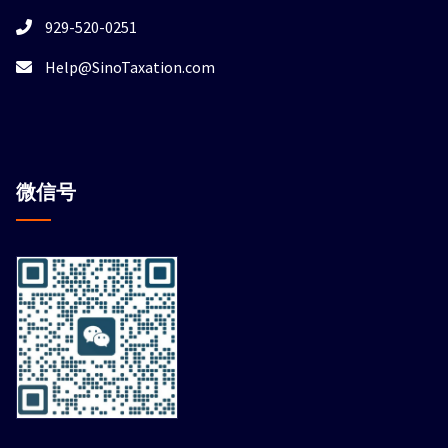
929-520-0251
Help@SinoTaxation.com
微信
号