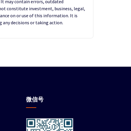
. It may contain errors, outdated
not constitute investment, business, legal,
ance on or use of this information. It is
any decisions or taking action.
微信
号