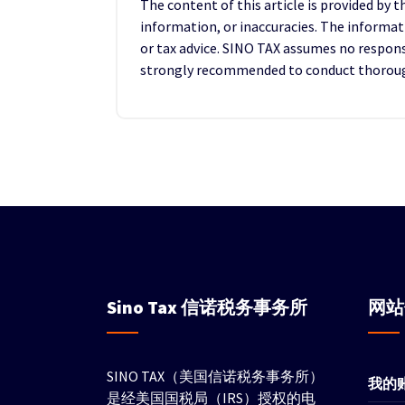
The content of this article is provided by 
information, or inaccuracies. The informat
or tax advice. SINO TAX assumes no responsib
strongly recommended to conduct thorough 
Sino Tax
信诺税务事务所
网
SINO TAX（美国信诺税务事务所）
我的
是经美国国税局（IRS）授权的电