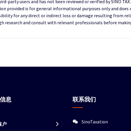
third-party users and has not been reviewed or verified by SINO TAX
ion provided is for general informational purposes only and does 
ility for any direct or indirect loss or damage resulting from reli
research and consult with relevant professionals before making 
站信息
联系我们
SinoTaxation
账户