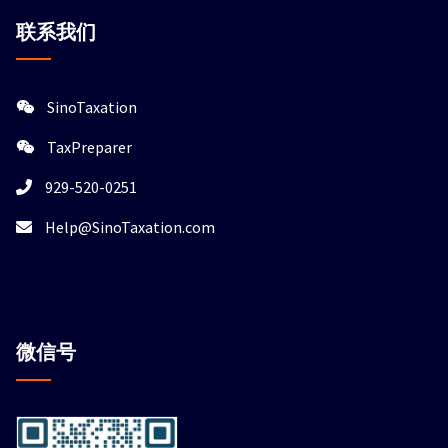
联系我们
SinoTaxation
TaxPreparer
929-520-0251
Help@SinoTaxation.com
微信
号