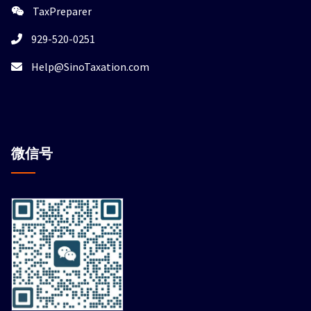
TaxPreparer
929-520-0251
Help@SinoTaxation.com
微信
号