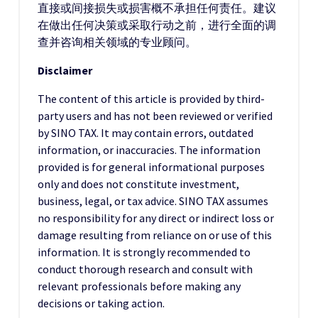
直接或间接损失或损害概不承担任何责任。建议
在做出任何决策或采取行动之前，进行全面的调
查并咨询相关领域的专业顾问。
Disclaimer
The content of this article is provided by third-
party users and has not been reviewed or verified
by SINO TAX. It may contain errors, outdated
information, or inaccuracies. The information
provided is for general informational purposes
only and does not constitute investment,
business, legal, or tax advice. SINO TAX assumes
no responsibility for any direct or indirect loss or
damage resulting from reliance on or use of this
information. It is strongly recommended to
conduct thorough research and consult with
relevant professionals before making any
decisions or taking action.