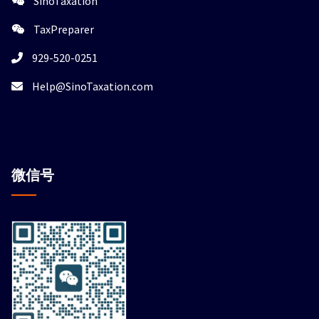
SinoTaxation
TaxPreparer
929-520-0251
Help@SinoTaxation.com
微信
号