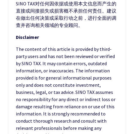
SINO TAX对任何因依据或使用本文信息而产生的
直接或间接损失或损害概不承担任何责任。建议
在做出任何决策或采取行动之前，进行全面的调
查并咨询相关领域的专业顾问。
Disclaimer
The content of this article is provided by third-
party users and has not been reviewed or verified
by SINO TAX. It may contain errors, outdated
information, or inaccuracies. The information
provided is for general informational purposes
only and does not constitute investment,
business, legal, or tax advice. SINO TAX assumes
no responsibility for any direct or indirect loss or
damage resulting from reliance on or use of this
information. It is strongly recommended to
conduct thorough research and consult with
relevant professionals before making any