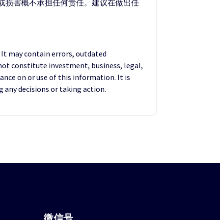
失或损害概不承担任何责任。建议在做出任
. It may contain errors, outdated
not constitute investment, business, legal,
ance on or use of this information. It is
any decisions or taking action.
微信
号