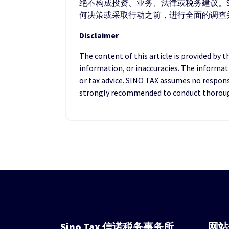
绝不构成投资、业务、法律或税务建议。S
何决策或采取行动之前，进行全面的调查
Disclaimer
The content of this article is provided by 
information, or inaccuracies. The informat
or tax advice. SINO TAX assumes no responsib
strongly recommended to conduct thorough 
Sino Tax
信诺税务事务所
网