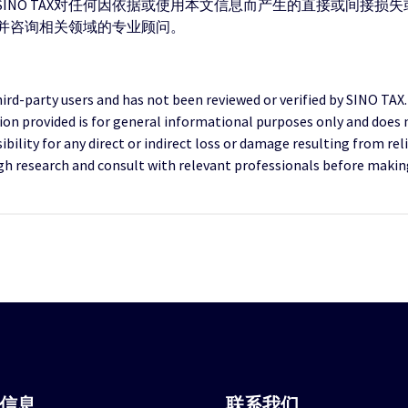
INO TAX对任何因依据或使用本文信息而产生的直接或间接损
并咨询相关领域的专业顾问。
third-party users and has not been reviewed or verified by SINO TAX
ion provided is for general informational purposes only and does 
ility for any direct or indirect loss or damage resulting from reli
research and consult with relevant professionals before making 
站信息
联系我们