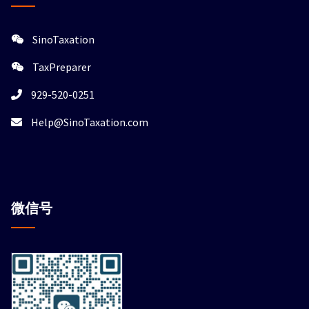
SinoTaxation
TaxPreparer
929-520-0251
Help@SinoTaxation.com
微信
号