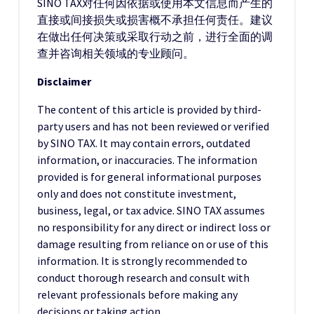
SINO TAX对任何因依据或使用本文信息而产生的
直接或间接损失或损害概不承担任何责任。建议
在做出任何决策或采取行动之前，进行全面的调
查并咨询相关领域的专业顾问。
Disclaimer
The content of this article is provided by third-
party users and has not been reviewed or verified
by SINO TAX. It may contain errors, outdated
information, or inaccuracies. The information
provided is for general informational purposes
only and does not constitute investment,
business, legal, or tax advice. SINO TAX assumes
no responsibility for any direct or indirect loss or
damage resulting from reliance on or use of this
information. It is strongly recommended to
conduct thorough research and consult with
relevant professionals before making any
decisions or taking action.