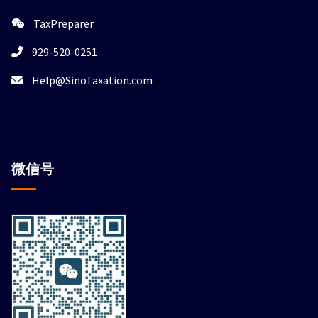
TaxPreparer
929-520-0251
Help@SinoTaxation.com
微信
号