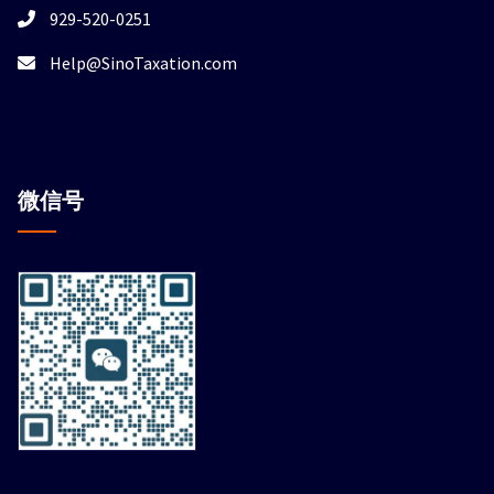
929-520-0251
Help@SinoTaxation.com
微信
号