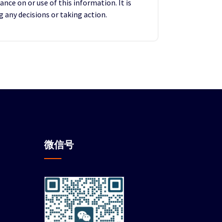
ance on or use of this information. It is
any decisions or taking action.
微信
号