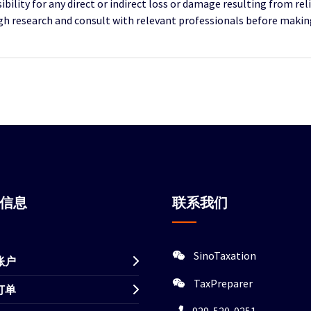
ility for any direct or indirect loss or damage resulting from reli
research and consult with relevant professionals before making 
站信息
联系我们
SinoTaxation
账户
TaxPreparer
订单
929-520-0251