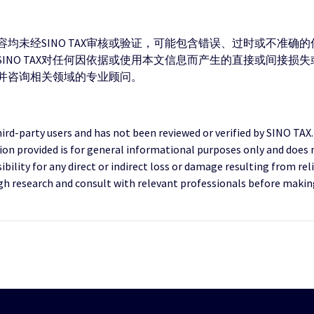
均未经SINO TAX审核或验证，可能包含错误、过时或不准确
INO TAX对任何因依据或使用本文信息而产生的直接或间接损
并咨询相关领域的专业顾问。
third-party users and has not been reviewed or verified by SINO TAX
ion provided is for general informational purposes only and does 
ility for any direct or indirect loss or damage resulting from reli
research and consult with relevant professionals before making 