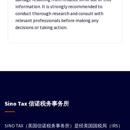
information. It is strongly recommended to
conduct thorough research and consult with
relevant professionals before making any
decisions or taking action.
Sino Tax
信诺税务事务所
SINO TAX（美国信诺税务事务所）是经美国国税局（IRS）