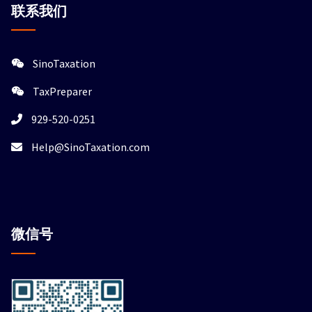
联系我们
SinoTaxation
TaxPreparer
929-520-0251
Help@SinoTaxation.com
微信
号