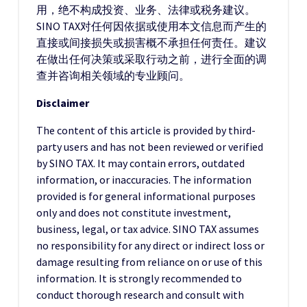
用，绝不构成投资、业务、法律或税务建议。
SINO TAX对任何因依据或使用本文信息而产生的
直接或间接损失或损害概不承担任何责任。建议
在做出任何决策或采取行动之前，进行全面的调
查并咨询相关领域的专业顾问。
Disclaimer
The content of this article is provided by third-
party users and has not been reviewed or verified
by SINO TAX. It may contain errors, outdated
information, or inaccuracies. The information
provided is for general informational purposes
only and does not constitute investment,
business, legal, or tax advice. SINO TAX assumes
no responsibility for any direct or indirect loss or
damage resulting from reliance on or use of this
information. It is strongly recommended to
conduct thorough research and consult with