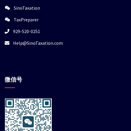
SinoTaxation
TaxPreparer
929-520-0251
Help@SinoTaxation.com
微信
号