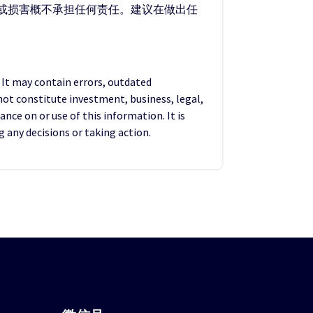
失或损害概不承担任何责任。建议在做出任
. It may contain errors, outdated
not constitute investment, business, legal,
ance on or use of this information. It is
any decisions or taking action.