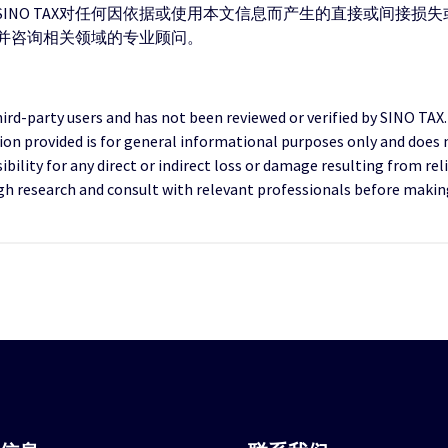
INO TAX对任何因依据或使用本文信息而产生的直接或间接损
并咨询相关领域的专业顾问。
third-party users and has not been reviewed or verified by SINO TAX
ion provided is for general informational purposes only and does 
ility for any direct or indirect loss or damage resulting from reli
research and consult with relevant professionals before making 