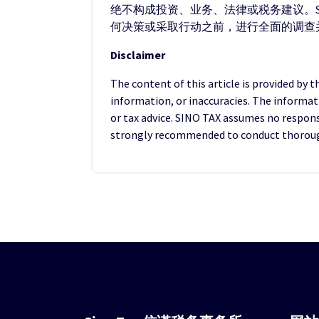
绝不构成投资、业务、法律或税务建议。S
何决策或采取行动之前，进行全面的调查
Disclaimer
The content of this article is provided by 
information, or inaccuracies. The informat
or tax advice. SINO TAX assumes no responsib
strongly recommended to conduct thorough 