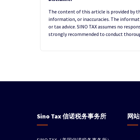
The content of this article is provided by 
information, or inaccuracies. The informat
or tax advice. SINO TAX assumes no responsib
strongly recommended to conduct thorough 
Sino Tax
信诺税务事务所
网
SINO TAX（美国信诺税务事务所）