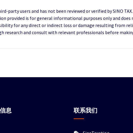
third-party users and has not been reviewed or verified by SINO TAX
ion provided is for general informational purposes only and does 
ility for any direct or indirect loss or damage resulting from reli
research and consult with relevant professionals before making 
站信息
联系我们
SinoTaxation