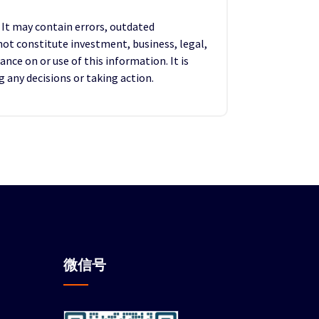
. It may contain errors, outdated
not constitute investment, business, legal,
ance on or use of this information. It is
any decisions or taking action.
微信
号