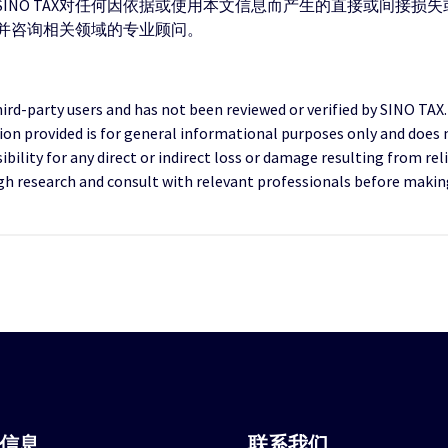
INO TAX对任何因依据或使用本文信息而产生的直接或间接损
并咨询相关领域的专业顾问。
third-party users and has not been reviewed or verified by SINO TAX
ion provided is for general informational purposes only and does 
ility for any direct or indirect loss or damage resulting from reli
research and consult with relevant professionals before making 
站信息
联系我们