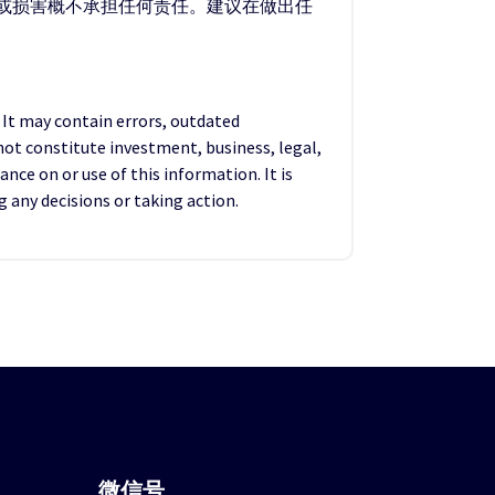
失或损害概不承担任何责任。建议在做出任
. It may contain errors, outdated
not constitute investment, business, legal,
ance on or use of this information. It is
any decisions or taking action.
微信
号