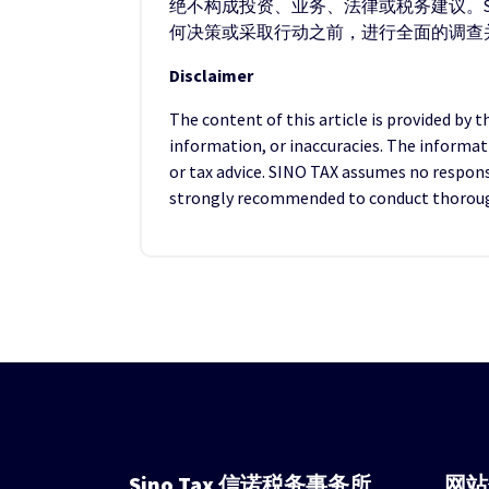
绝不构成投资、业务、法律或税务建议。S
何决策或采取行动之前，进行全面的调查
Disclaimer
The content of this article is provided by 
information, or inaccuracies. The informat
or tax advice. SINO TAX assumes no responsib
strongly recommended to conduct thorough 
Sino Tax
信诺税务事务所
网