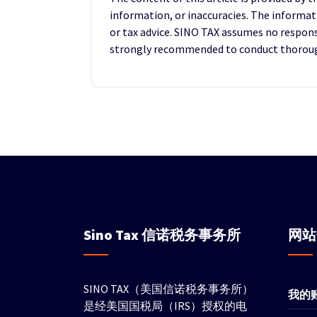
information, or inaccuracies. The informat
or tax advice. SINO TAX assumes no responsib
strongly recommended to conduct thorough 
Sino Tax
信诺税务事务所
网
SINO TAX（美国信诺税务事务所）
我的
是经美国国税局（IRS）授权的电