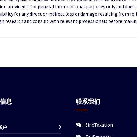
ion provided is for general informational purposes only and does 
ility for any direct or indirect loss or damage resulting from reli
research and consult with relevant professionals before making 
站信息
联系我们
SinoTaxation
账户
TaxPreparer