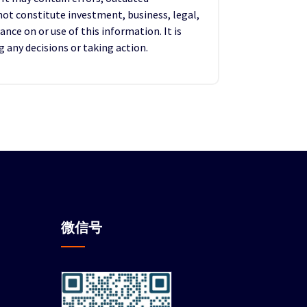
not constitute investment, business, legal,
ance on or use of this information. It is
any decisions or taking action.
微信
号