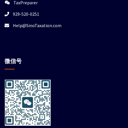
TaxPreparer
929-520-0251
Help@SinoTaxation.com
微信
号