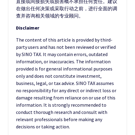
直接或间接损失或损害概不承担任何责任。建议
在做出任何决策或采取行动之前，进行全面的调
查并咨询相关领域的专业顾问。
Disclaimer
The content of this article is provided by third-
party users and has not been reviewed or verified
by SINO TAX. It may contain errors, outdated
information, or inaccuracies. The information
provided is for general informational purposes
only and does not constitute investment,
business, legal, or tax advice. SINO TAX assumes
no responsibility for any direct or indirect loss or
damage resulting from reliance on or use of this
information. It is strongly recommended to
conduct thorough research and consult with
relevant professionals before making any
decisions or taking action.