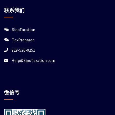
联系我们
SinoTaxation
TaxPreparer
929-520-0251
Help@SinoTaxation.com
微信
号