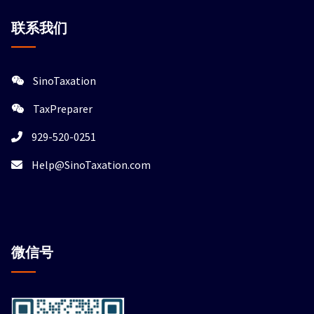
联系我们
SinoTaxation
TaxPreparer
929-520-0251
Help@SinoTaxation.com
微信
号