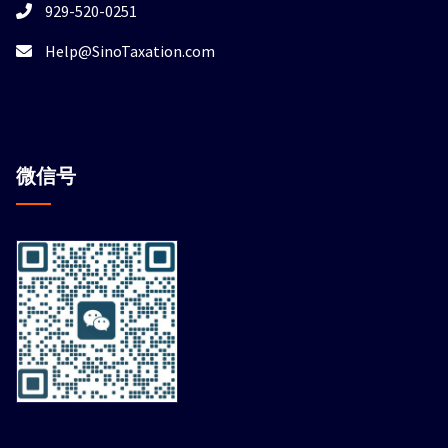
929-520-0251
Help@SinoTaxation.com
微信
号