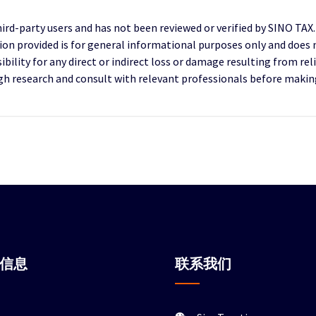
third-party users and has not been reviewed or verified by SINO TAX
ion provided is for general informational purposes only and does 
ility for any direct or indirect loss or damage resulting from reli
research and consult with relevant professionals before making 
站信息
联系我们