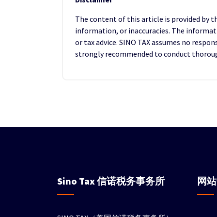
The content of this article is provided by 
information, or inaccuracies. The informat
or tax advice. SINO TAX assumes no responsib
strongly recommended to conduct thorough 
Sino Tax
信诺税务事务所
网