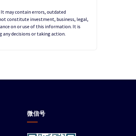
. It may contain errors, outdated
not constitute investment, business, legal,
ance on or use of this information. It is
any decisions or taking action.
微信
号