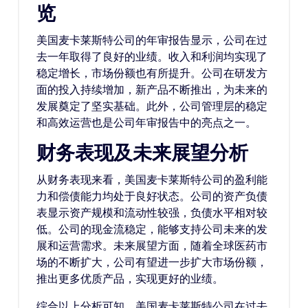
览
美国麦卡莱斯特公司的年审报告显示，公司在过
去一年取得了良好的业绩。收入和利润均实现了
稳定增长，市场份额也有所提升。公司在研发方
面的投入持续增加，新产品不断推出，为未来的
发展奠定了坚实基础。此外，公司管理层的稳定
和高效运营也是公司年审报告中的亮点之一。
财务表现及未来展望分析
从财务表现来看，美国麦卡莱斯特公司的盈利能
力和偿债能力均处于良好状态。公司的资产负债
表显示资产规模和流动性较强，负债水平相对较
低。公司的现金流稳定，能够支持公司未来的发
展和运营需求。未来展望方面，随着全球医药市
场的不断扩大，公司有望进一步扩大市场份额，
推出更多优质产品，实现更好的业绩。
综合以上分析可知，美国麦卡莱斯特公司在过去