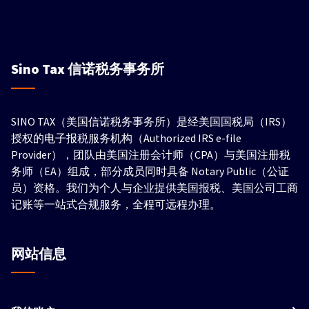
Sino Tax
信诺税务事务所
SINO TAX（美国信诺税务事务所）是经美国国税局（IRS）
授权的电子报税服务机构（Authorized IRS e-file
Provider），团队由美国注册会计师（CPA）与美国注册税
务师（EA）组成，部分成员同时具备 Notary Public（公证
员）资格。我们为个人与企业提供美国报税、美国公司工商
记账等一站式合规服务，全程可远程办理。
网站信息