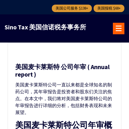
美国公司服务 $138+
美国报税 $68+
跳
转
Sino Tax 美国信诺税务事务所
到
内
容
美国麦卡莱斯特 公司年审 ( Annual
report )
美国麦卡莱斯特公司一直以来都是全球知名的制
药公司，其年审报告是投资者和股东们关注的焦
点。在本文中，我们将对美国麦卡莱斯特公司的
年审报告进行详细的分析，包括财务表现和未来
展望。
美国麦卡莱斯特公司年审概