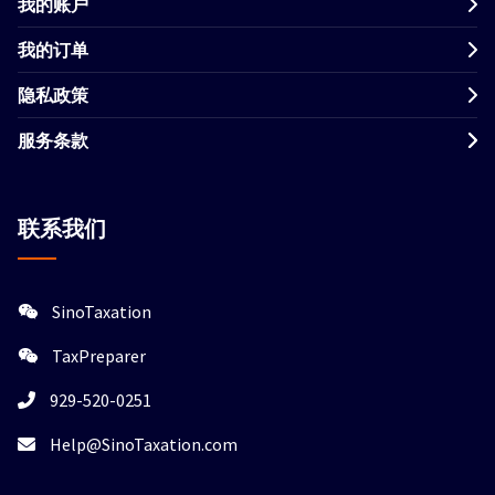
我的账户
我的订单
隐私政策
服务条款
联系我们
SinoTaxation
TaxPreparer
929-520-0251
Help@SinoTaxation.com