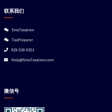
联系我们
SinoTaxation
TaxPreparer
929-520-0251
Help@SinoTaxation.com
微信
号