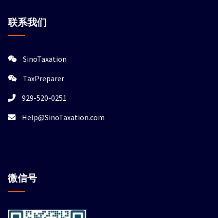
联系我们
SinoTaxation
TaxPreparer
929-520-0251
Help@SinoTaxation.com
微信
号