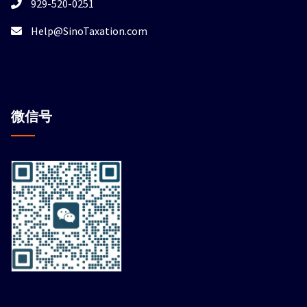
929-520-0251
Help@SinoTaxation.com
微信
号