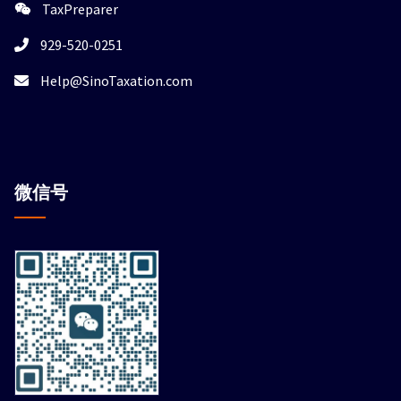
TaxPreparer
929-520-0251
Help@SinoTaxation.com
微信
号