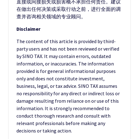
直接或间接损失或损害概不承担任何责任。建议
在做出任何决策或采取行动之前，进行全面的调
查并咨询相关领域的专业顾问。
Disclaimer
The content of this article is provided by third-
party users and has not been reviewed or verified
by SINO TAX. It may contain errors, outdated
information, or inaccuracies. The information
provided is for general informational purposes
only and does not constitute investment,
business, legal, or tax advice. SINO TAX assumes
no responsibility for any direct or indirect loss or
damage resulting from reliance on or use of this
information. It is strongly recommended to
conduct thorough research and consult with
relevant professionals before making any
decisions or taking action.