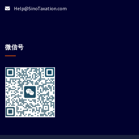
Help@SinoTaxation.com
微信
号