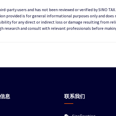
third-party users and has not been reviewed or verified by SINO TAX
ion provided is for general informational purposes only and does 
ility for any direct or indirect loss or damage resulting from reli
research and consult with relevant professionals before making 
站信息
联系我们
SinoTaxation