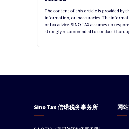
The content of this article is provided by 
information, or inaccuracies. The informat
or tax advice. SINO TAX assumes no responsib
strongly recommended to conduct thorough 
Sino Tax
信诺税务事务所
网
SINO TAX（美国信诺税务事务所）