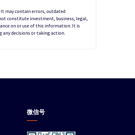
. It may contain errors, outdated
not constitute investment, business, legal,
ance on or use of this information. It is
any decisions or taking action.
微信
号