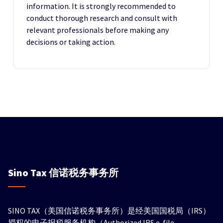
information. It is strongly recommended to
conduct thorough research and consult with
relevant professionals before making any
decisions or taking action.
Sino Tax
信诺税务事务所
SINO TAX（美国信诺税务事务所）是经美国国税局（IRS）
授权的电子报税服务机构（Authorized IRS e-file