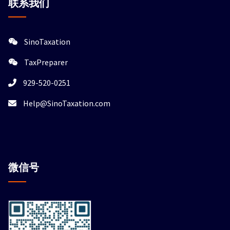
联系我们
SinoTaxation
TaxPreparer
929-520-0251
Help@SinoTaxation.com
微信
号