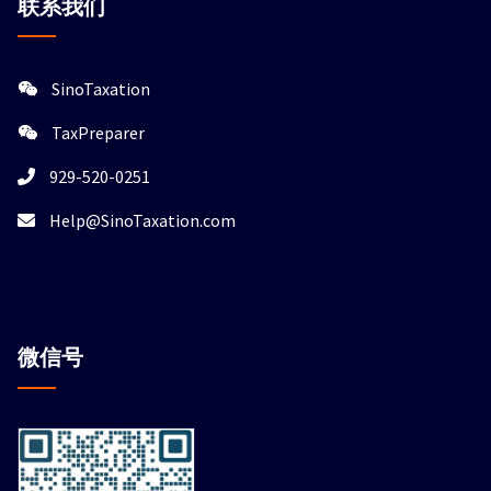
联系我们
SinoTaxation
TaxPreparer
929-520-0251
Help@SinoTaxation.com
微信
号