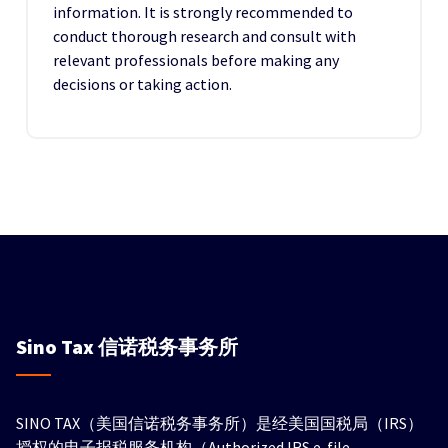
information. It is strongly recommended to
conduct thorough research and consult with
relevant professionals before making any
decisions or taking action.
Sino Tax
信诺税务事务所
SINO TAX（美国信诺税务事务所）是经美国国税局（IRS）
授权的电子报税服务机构（Authorized IRS e-file