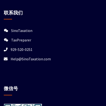
联系我们
SinoTaxation
TaxPreparer
929-520-0251
Help@SinoTaxation.com
微信
号