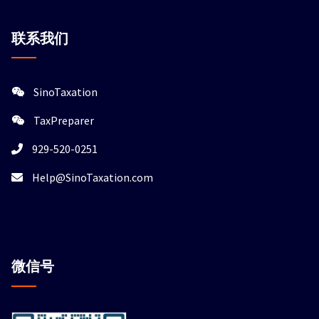
联系我们
SinoTaxation
TaxPreparer
929-520-0251
Help@SinoTaxation.com
微信
号