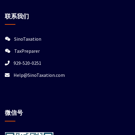
联系我们
SinoTaxation
TaxPreparer
929-520-0251
Help@SinoTaxation.com
微信
号