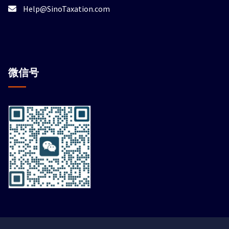
Help@SinoTaxation.com
微信
号