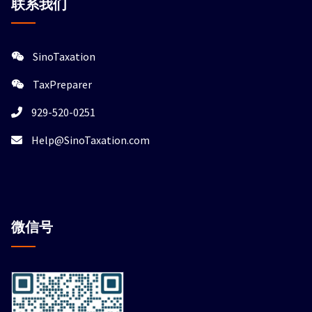
联系我们
SinoTaxation
TaxPreparer
929-520-0251
Help@SinoTaxation.com
微信
号