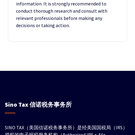
information. It is strongly recommended to
conduct thorough research and consult with
relevant professionals before making any
decisions or taking action.
Sino Tax
信诺税务事务所
SINO TAX（美国信诺税务事务所）是经美国国税局（IRS）
授权的电子报税服务机构（Authorized IRS e-file