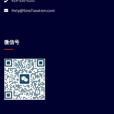
929-520-0251
Help@SinoTaxation.com
微信
号