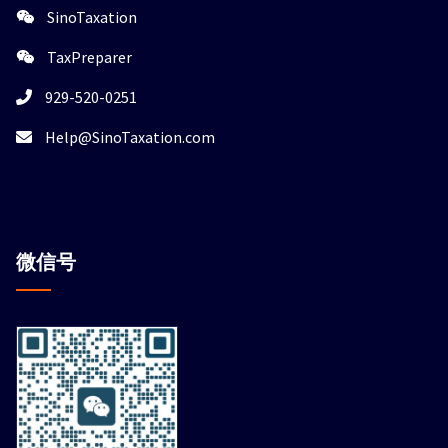
SinoTaxation
TaxPreparer
929-520-0251
Help@SinoTaxation.com
微信
号