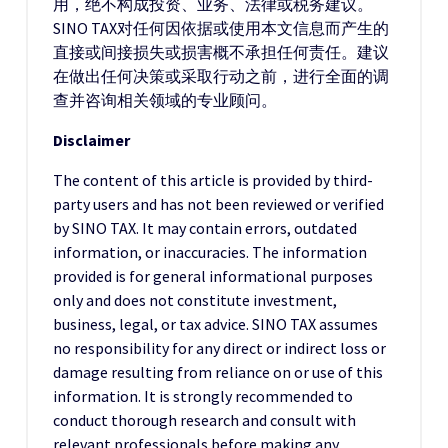
用，绝不构成投资、业务、法律或税务建议。
SINO TAX对任何因依据或使用本文信息而产生的
直接或间接损失或损害概不承担任何责任。建议
在做出任何决策或采取行动之前，进行全面的调
查并咨询相关领域的专业顾问。
Disclaimer
The content of this article is provided by third-
party users and has not been reviewed or verified
by SINO TAX. It may contain errors, outdated
information, or inaccuracies. The information
provided is for general informational purposes
only and does not constitute investment,
business, legal, or tax advice. SINO TAX assumes
no responsibility for any direct or indirect loss or
damage resulting from reliance on or use of this
information. It is strongly recommended to
conduct thorough research and consult with
relevant professionals before making any