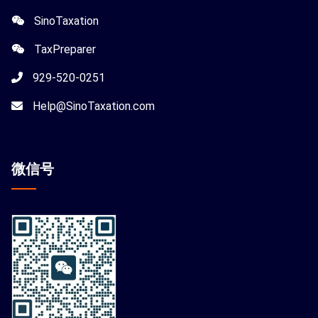
SinoTaxation
TaxPreparer
929-520-0251
Help@SinoTaxation.com
微信
号