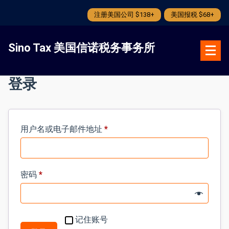
注册美国公司 $138+
美国报税 $68+
跳
转
Sino Tax 美国信诺税务事务所
到
内
容
登录
必
用户名或电子邮件地址
*
需
的
必
密码
*
需
的
记住账号